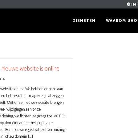
Hel
DIENSTEN
WAAROM UHO
nieuwe website is online
014
website online We hebben er hard aan
 en het resultaat mag er zijn al zeggen
zelf. Met onze nieuwe website brengen
veel wijzigingen aan onze
rlening, we lichten ze graag toe. ACTIE:
 op domeinnamen met populaire
es! Een nieuwe registratie of verhuizing
.nl of .eu domein […]