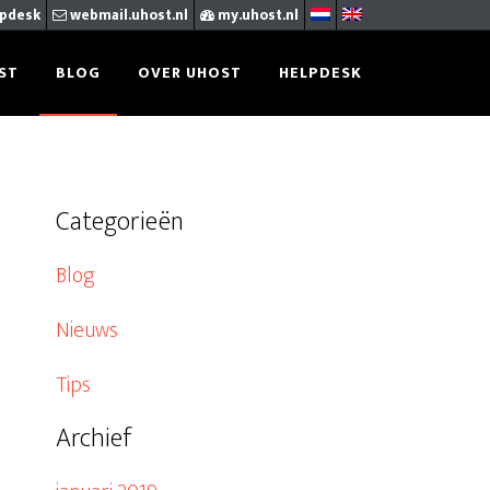
pdesk
webmail.uhost.nl
my.uhost.nl
ST
BLOG
OVER UHOST
HELPDESK
Categorieën
Blog
Nieuws
Tips
Archief