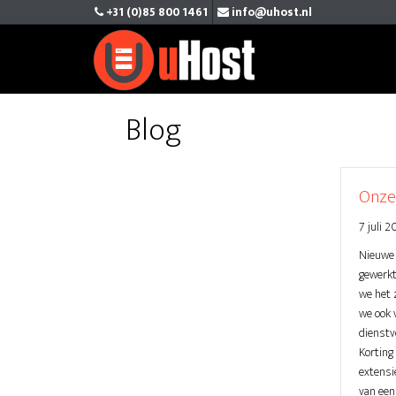
+31 (0)85 800 1461
info@uhost.nl
Blog
Onze 
7 juli 2
Nieuwe 
gewerkt
we het 
we ook 
dienstve
Korting
extensi
van een 