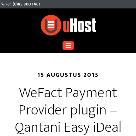
+31 (0)85 800 1461
Je bent hier:
Home
/
Blog
/
WeFact Payment
Provider plugin – Qantani Easy iDeal
15 AUGUSTUS 2015
WeFact Payment
Provider plugin –
Qantani Easy iDeal